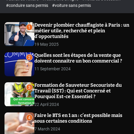
o
#conduire sans permis
#voiture sans permis
l
o
r
m
Devenir plombier chauffagiste à Paris : un
1
o
métier utile, recherché et plein
d
d’opportunités
e
19 May 2025
Quelles sont les étapes de la vente que
2
doivent connaitre un bon commercial ?
11 September 2024
Formation de Sauveteur Secouriste du
3
Travail (SST) : Qui est Concerné et
Pourquoi Est-ce Essentiel ?
22 April 2024
Faire le BTS en 1 an : c’est possible mais
4
sous certaines conditions
7 March 2024