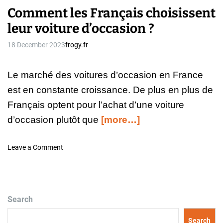
Comment les Français choisissent
leur voiture d’occasion ?
18 December 2023
frogy.fr
Le marché des voitures d’occasion en France
est en constante croissance. De plus en plus de
Français optent pour l’achat d’une voiture
d’occasion plutôt que
[more…]
o
Leave a Comment
n
C
o
m
Search
m
e
Search