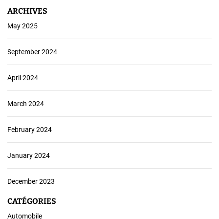
e
ARCHIVES
n
May 2025
t
l
e
September 2024
u
r
April 2024
v
o
March 2024
i
t
u
February 2024
r
e
January 2024
d
’
o
December 2023
c
CATÉGORIES
c
a
Automobile