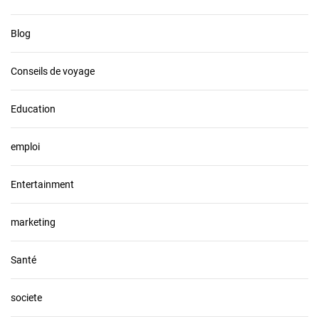
s
i
Blog
o
n
?
Conseils de voyage
Education
emploi
Entertainment
marketing
Santé
societe