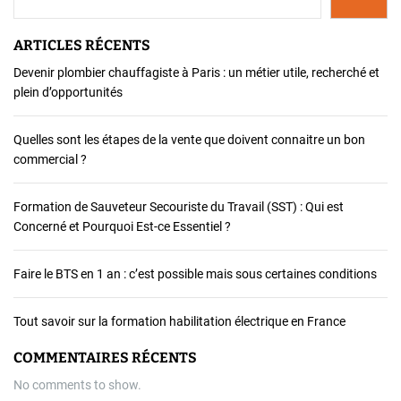
n
t
l
ARTICLES RÉCENTS
e
Devenir plombier chauffagiste à Paris : un métier utile, recherché et
s
plein d’opportunités
F
r
a
Quelles sont les étapes de la vente que doivent connaitre un bon
n
commercial ?
ç
a
Formation de Sauveteur Secouriste du Travail (SST) : Qui est
i
Concerné et Pourquoi Est-ce Essentiel ?
s
c
Faire le BTS en 1 an : c’est possible mais sous certaines conditions
h
o
i
Tout savoir sur la formation habilitation électrique en France
s
i
COMMENTAIRES RÉCENTS
s
No comments to show.
s