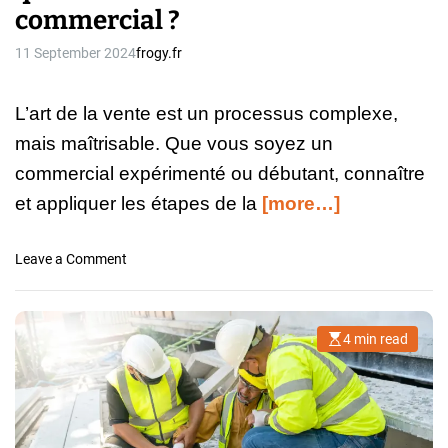
u
commercial ?
f
f
11 September 2024
frogy.fr
a
g
L’art de la vente est un processus complexe,
i
s
mais maîtrisable. Que vous soyez un
t
commercial expérimenté ou débutant, connaître
e
et appliquer les étapes de la
[more…]
à
P
a
o
Leave a Comment
r
n
i
Q
s
u
:
4 min read
E
e
s
u
l
t
n
i
l
m
m
e
a
é
t
s
e
t