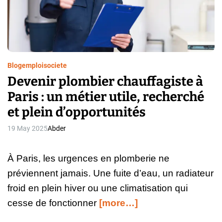
a
d
t
i
m
e
Blog
emploi
societe
Devenir plombier chauffagiste à
Paris : un métier utile, recherché
et plein d’opportunités
19 May 2025
Abder
À Paris, les urgences en plomberie ne
préviennent jamais. Une fuite d’eau, un radiateur
froid en plein hiver ou une climatisation qui
cesse de fonctionner
[more…]