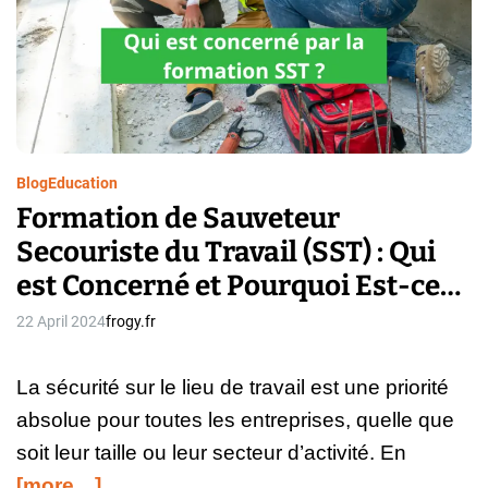
s
d
i
r
o
e
e
a
n
d
r
t
t
u
i
l
m
t
e
e
i
s
l
é
Blog
Education
e
t
Formation de Sauveteur
,
a
r
Secouriste du Travail (SST) : Qui
p
e
e
est Concerné et Pourquoi Est-ce
c
s
h
Essentiel ?
d
22 April 2024
frogy.fr
e
e
r
l
c
La sécurité sur le lieu de travail est une priorité
a
h
v
absolue pour toutes les entreprises, quelle que
é
e
soit leur taille ou leur secteur d’activité. En
e
n
t
[more…]