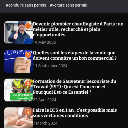
o
#conduire sans permis
#voiture sans permis
l
.
o
r
m
f
Devenir plombier chauffagiste à Paris : un
1
o
métier utile, recherché et plein
d
d’opportunités
r
e
19 May 2025
Quelles sont les étapes de la vente que
2
doivent connaitre un bon commercial ?
11 September 2024
Formation de Sauveteur Secouriste du
3
Travail (SST) : Qui est Concerné et
Pourquoi Est-ce Essentiel ?
22 April 2024
Faire le BTS en 1 an : c’est possible mais
4
sous certaines conditions
7 March 2024