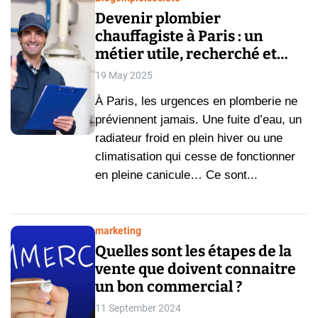
Devenir plombier
chauffagiste à Paris : un
métier utile, recherché et
plein d’opportunités
19 May 2025
À Paris, les urgences en plomberie ne
préviennent jamais. Une fuite d’eau, un
radiateur froid en plein hiver ou une
climatisation qui cesse de fonctionner
en pleine canicule… Ce sont...
marketing
Quelles sont les étapes de la
vente que doivent connaitre
un bon commercial ?
11 September 2024