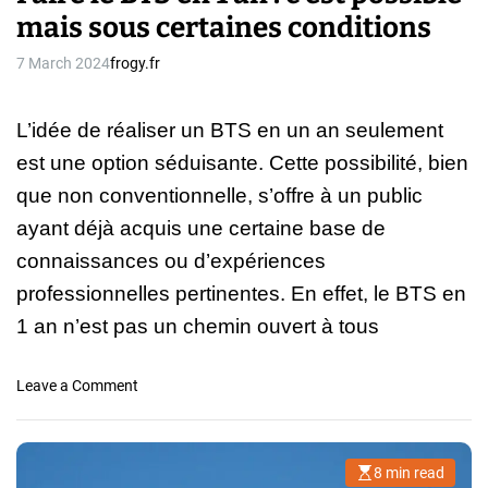
u
mais sous certaines conditions
e
n
u
b
7 March 2024
frogy.fr
r
o
S
n
e
L’idée de réaliser un BTS en un an seulement
c
c
o
est une option séduisante. Cette possibilité, bien
o
m
u
que non conventionnelle, s’offre à un public
m
r
ayant déjà acquis une certaine base de
e
i
r
connaissances ou d’expériences
s
c
t
professionnelles pertinentes. En effet, le BTS en
i
e
1 an n’est pas un chemin ouvert à tous
a
d
l
u
?
T
o
Leave a Comment
r
n
a
F
v
a
8 min read
a
E
i