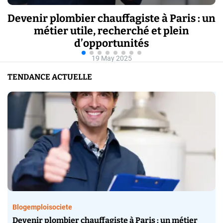
fagiste à Paris : un
Quelles sont les étape
herché et plein
doivent connaitre un
unités
11 Septembe
2025
TENDANCE ACTUELLE
Blog
emploi
societe
Devenir plombier chauffagiste à Paris : un métier