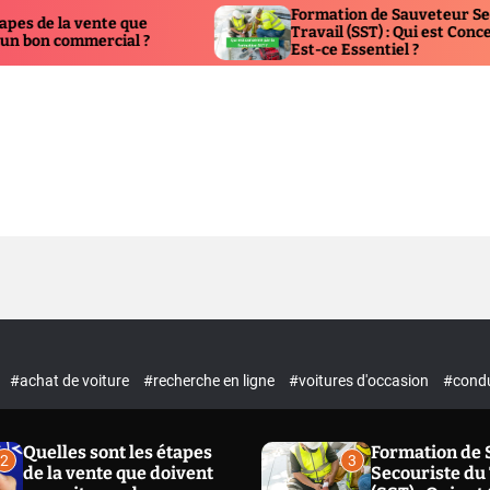
Formation de Sauveteur Secouriste du
que
Travail (SST) : Qui est Concerné et Pourquoi
l ?
Est-ce Essentiel ?
#achat de voiture
#recherche en ligne
#voitures d'occasion
#condu
Quelles sont les étapes
Formation de 
2
3
de la vente que doivent
Secouriste du 