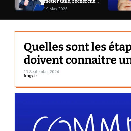
métier utile, recherché
et plein d’opportunités
19 May 2025
Quelles sont les éta
doivent connaitre u
11 September 2024
frogy.fr