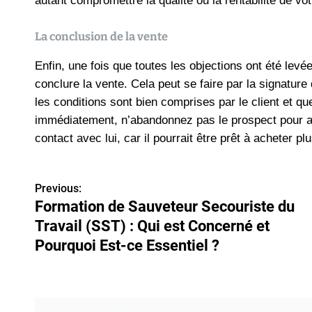
autant compromettre la qualité ou la rentabilité de vot
La conclusion de la vente
Enfin, une fois que toutes les objections ont été levé
conclure la vente. Cela peut se faire par la signature
les conditions sont bien comprises par le client et que 
immédiatement, n’abandonnez pas le prospect pour aut
contact avec lui, car il pourrait être prêt à acheter plus
Previous:
P
Formation de Sauveteur Secouriste du
o
Travail (SST) : Qui est Concerné et
s
Pourquoi Est-ce Essentiel ?
t
n