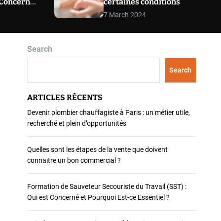
t Concerné
certaines conditions
o
t-ce
7 March 2024
d
e
Search
Search
ARTICLES RÉCENTS
Devenir plombier chauffagiste à Paris : un métier utile,
recherché et plein d’opportunités
Quelles sont les étapes de la vente que doivent
connaitre un bon commercial ?
Formation de Sauveteur Secouriste du Travail (SST) :
Qui est Concerné et Pourquoi Est-ce Essentiel ?